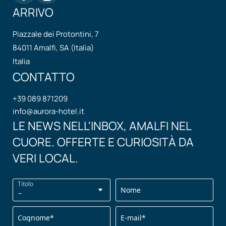
ARRIVO
INDICE
Piazzale dei Protontini, 7
Titolare del trattamento
84011 Amalfi, SA (Italia)
I dati personali oggetto di trattamento
Italia
Dati di navigazione
CONTATTO
Speciali categorie di dati personali
Dati forniti volontariamente dall’interessato
+39 089 871209
Cookie
info@
aurora-hotel.
it
Finalità del trattamento
LE NEWS NELL'INBOX, AMALFI NEL
Base legale e natura obbligatoria o facoltativa del
CUORE. OFFERTE E CURIOSITÀ DA
trattamento
VERI LOCAL.
Destinatari dei dati personali
Trasferimenti dei dati personali
Titolo
Conservazione dei dati personali
Nome
Diritti dell’interessato
Modifiche
Cognome*
E-mail*