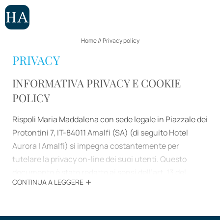
CAMERE
APPARTAMENTI
Home
//
Privacy policy
PRIVACY
ESPERIENZE
INFORMATIVA PRIVACY E COOKIE
POLICY
IT
EN
Rispoli Maria Maddalena con sede legale in Piazzale dei
Hotel
Protontini 7, IT-84011 Amalfi (SA) (di seguito Hotel
Aurora | Amalfi) si impegna costantemente per
Soggiorno
tutelare la privacy on-line dei suoi utenti. Questo
documento è stato redatto ai sensi dell’art. 13 del
CONTINUA A LEGGERE
Regolamento UE 2016/679 (di seguito:
Esperienze
"
Regolamento
") al fine di permetterle di conoscere la
nostra politica sulla privacy, per capire come le sue