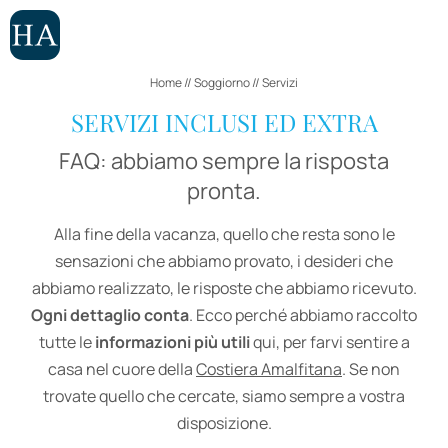
CAMERE
APPARTAMENTI
Home
//
Soggiorno
//
Servizi
SERVIZI INCLUSI ED EXTRA
ESPERIENZE
FAQ: abbiamo sempre la risposta
pronta.
IT
EN
Alla fine della vacanza, quello che resta sono le
Hotel
sensazioni che abbiamo provato, i desideri che
abbiamo realizzato, le risposte che abbiamo ricevuto.
Ogni dettaglio conta
. Ecco perché abbiamo raccolto
Soggiorno
tutte le
informazioni più utili
qui, per farvi sentire a
casa nel cuore della
Costiera Amalfitana
. Se non
Camere
trovate quello che cercate, siamo sempre a vostra
Appartamenti
disposizione.