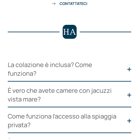
Servizi
CONTATTATECI
Offerte
Richiesta
Prenotazione
Esperienze
La colazione è inclusa? Come
funziona?
Sì, la colazione a buffet è inclusa per tutti gli ospiti
È vero che avete camere con jacuzzi
dell’hotel!
Dalle 7:30 alle 10:00
vi aspettiamo sulla
vista mare?
nostra
terrazza giardino
con vista baia, all’ombra della
bouganville. Troverete pasticceria artigianale, la
Sì, ed è un’esclusiva assoluta ad Amalfi! Siamo l’unico
Come funziona l’accesso alla spiaggia
nostra segretissima torta al limone, marmellate locali,
hotel della città a offrire suite con
jacuzzi privata
privata?
yogurt, frutta fresca e un’ampia selezione senza
vista mare
direttamente sul vostro balcone
.
glutine.
Immaginate di rilassarvi nelle bollicine mentre il sole
L’Hotel Aurora si trova di fronte a una
suggestiva