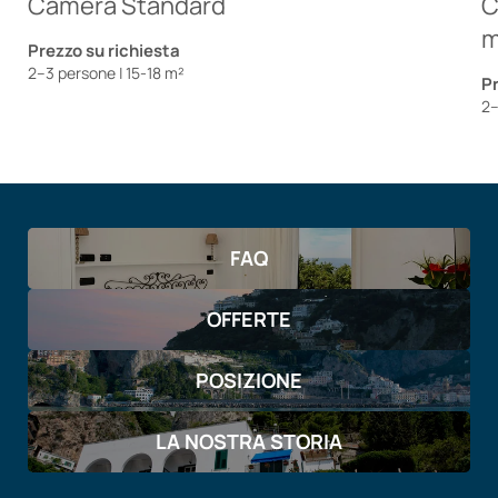
Camera Standard
C
m
Prezzo su richiesta
2–3 persone
|
15-18 m²
Pr
2–
FAQ
OFFERTE
POSIZIONE
LA NOSTRA STORIA