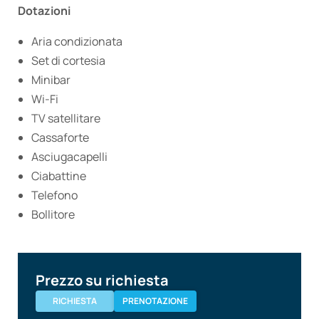
Dotazioni
Aria condizionata
Set di cortesia
Minibar
Wi-Fi
TV satellitare
Cassaforte
Asciugacapelli
Ciabattine
Telefono
Bollitore
Prezzo su richiesta
RICHIESTA
PRENOTAZIONE