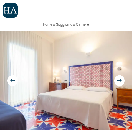
CAMERE
APPARTAMENTI
Home
//
Soggiorno
//
Camere
ESPERIENZE
IT
EN
Hotel
Soggiorno
Camere
Appartamenti